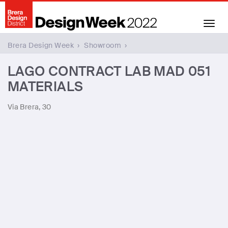
Toggl
navig
Brera Design Week
›
Showroom
›
LAGO CONTRACT LAB MAD 051 MATERIALS
LAGO CONTRACT LAB MAD 051
MATERIALS
Via Brera, 30