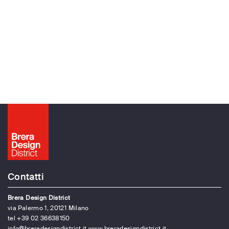
Contatti
Brera Design District
via Palermo 1, 20121 Milano
tel +39 02 36638150
info@breradesigndistrict.it
www.breradesigndistrict.it